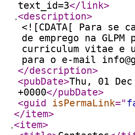
text_id=3
</link
>
<description
>
<![CDATA[ Para se c
de emprego na GLPM 
curriculum vitae e 
para o e-mail info@
</description
>
<pubDate
>
Thu, 01 Dec
+0000
</pubDate
>
<guid
isPermaLink
="
f
</item
>
<item
>