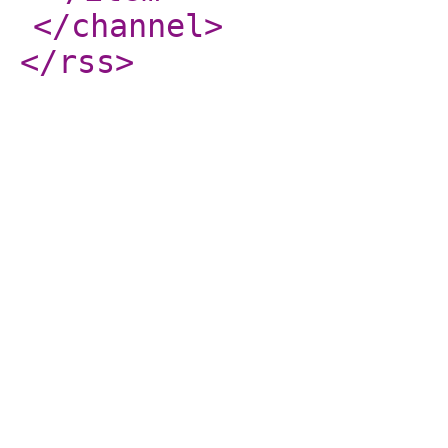
</channel
>
</rss
>