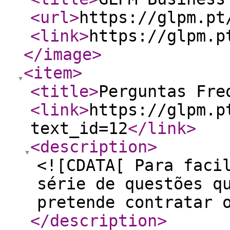
<url
>
https://glpm.pt
<link
>
https://glpm.p
</image
>
<item
>
<title
>
Perguntas Fre
<link
>
https://glpm.p
text_id=12
</link
>
<description
>
<![CDATA[ Para faci
série de questões q
pretende contratar 
</description
>