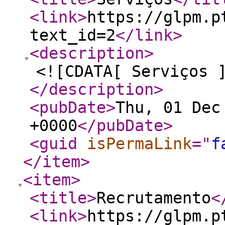
<link
>
https://glpm.p
text_id=2
</link
>
<description
>
<![CDATA[ Serviços 
</description
>
<pubDate
>
Thu, 01 Dec
+0000
</pubDate
>
<guid
isPermaLink
="
f
</item
>
<item
>
<title
>
Recrutamento
<
<link
>
https://glpm.p