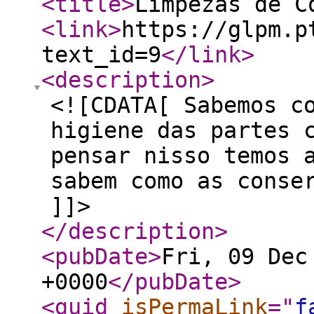
<title
>
Limpezas de C
<link
>
https://glpm.p
text_id=9
</link
>
<description
>
<![CDATA[ Sabemos c
higiene das partes 
pensar nisso temos 
sabem como as conse
]]>
</description
>
<pubDate
>
Fri, 09 Dec
+0000
</pubDate
>
<guid
isPermaLink
="
f