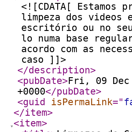
<![CDATA[ Estamos p
limpeza dos videos 
escritório ou no se
lo numa base regula
acordo com as neces
caso ]]>
</description
>
<pubDate
>
Fri, 09 Dec
+0000
</pubDate
>
<guid
isPermaLink
="
f
</item
>
<item
>