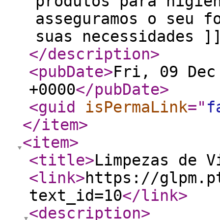
produtos para higie
asseguramos o seu f
suas necessidades ]
</description
>
<pubDate
>
Fri, 09 Dec
+0000
</pubDate
>
<guid
isPermaLink
="
f
</item
>
<item
>
<title
>
Limpezas de V
<link
>
https://glpm.p
text_id=10
</link
>
<description
>