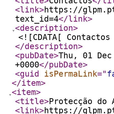
<title
>
Contactos
</ti
<link
>
https://glpm.p
text_id=4
</link
>
<description
>
<![CDATA[ Contactos
</description
>
<pubDate
>
Thu, 01 Dec
+0000
</pubDate
>
<guid
isPermaLink
="
f
</item
>
<item
>
<title
>
Protecção do 
<link
>
https://glpm.p