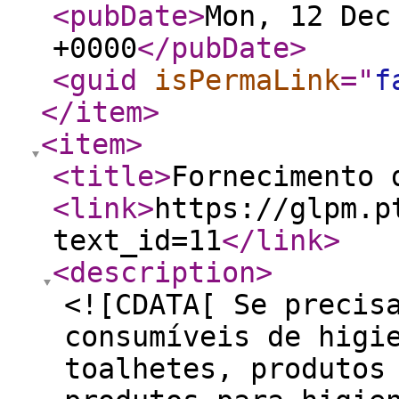
<pubDate
>
Mon, 12 Dec
+0000
</pubDate
>
<guid
isPermaLink
="
f
</item
>
<item
>
<title
>
Fornecimento 
<link
>
https://glpm.p
text_id=11
</link
>
<description
>
<![CDATA[ Se precis
consumíveis de higi
toalhetes, produtos