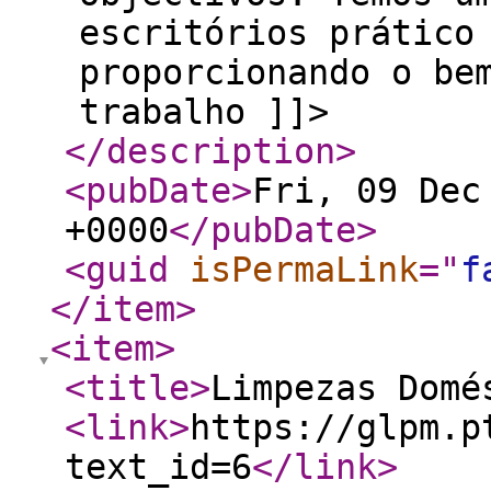
escritórios prático
proporcionando o be
trabalho ]]>
</description
>
<pubDate
>
Fri, 09 Dec
+0000
</pubDate
>
<guid
isPermaLink
="
f
</item
>
<item
>
<title
>
Limpezas Domé
<link
>
https://glpm.p
text_id=6
</link
>