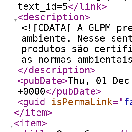
text_id=5
</link
>
<description
>
<![CDATA[ A GLPM pr
ambiente. Nesse sen
produtos são certif
as normas ambientai
</description
>
<pubDate
>
Thu, 01 Dec
+0000
</pubDate
>
<guid
isPermaLink
="
f
</item
>
<item
>