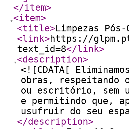
</item
>
<item
>
<title
>
Limpezas Pós-
<link
>
https://glpm.p
text_id=8
</link
>
<description
>
<![CDATA[ Eliminamo
obras, respeitando 
ou escritório, sem 
e permitindo que, a
usufruir do seu esp
</description
>