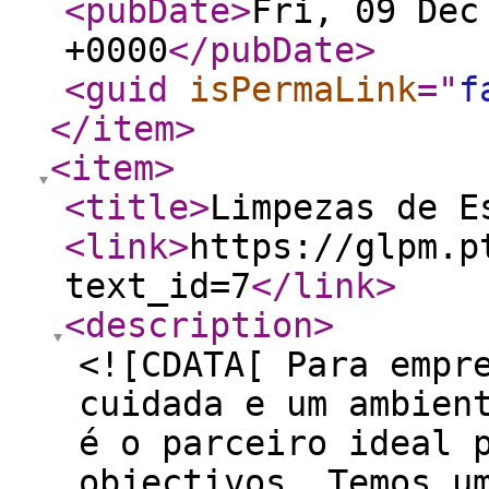
<pubDate
>
Fri, 09 Dec
+0000
</pubDate
>
<guid
isPermaLink
="
f
</item
>
<item
>
<title
>
Limpezas de E
<link
>
https://glpm.p
text_id=7
</link
>
<description
>
<![CDATA[ Para empr
cuidada e um ambien
é o parceiro ideal 
objectivos. Temos u