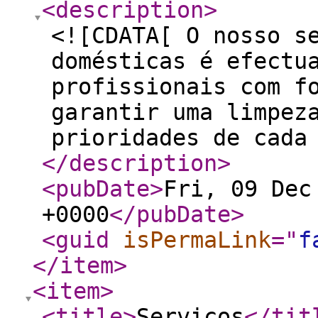
<description
>
<![CDATA[ O nosso s
domésticas é efectu
profissionais com f
garantir uma limpez
prioridades de cada
</description
>
<pubDate
>
Fri, 09 Dec
+0000
</pubDate
>
<guid
isPermaLink
="
f
</item
>
<item
>
<title
>
Serviços
</tit