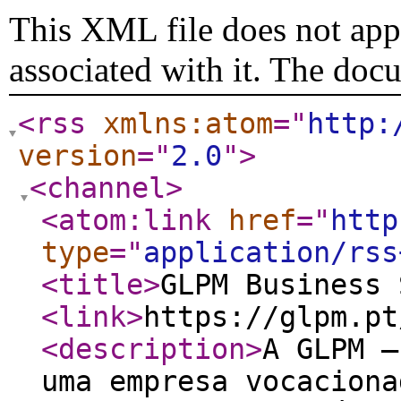
This XML file does not appe
associated with it. The doc
<rss
xmlns:atom
="
http:
version
="
2.0
"
>
<channel
>
<atom:link
href
="
http
type
="
application/rss
<title
>
GLPM Business 
<link
>
https://glpm.pt
<description
>
A GLPM –
uma empresa vocaciona