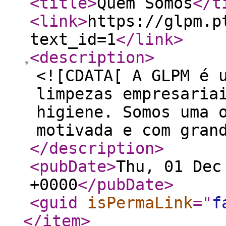
<title
>
Quem Somos
</t
<link
>
https://glpm.p
text_id=1
</link
>
<description
>
<![CDATA[ A GLPM é 
limpezas empresaria
higiene. Somos uma 
motivada e com gran
</description
>
<pubDate
>
Thu, 01 Dec
+0000
</pubDate
>
<guid
isPermaLink
="
f
</item
>