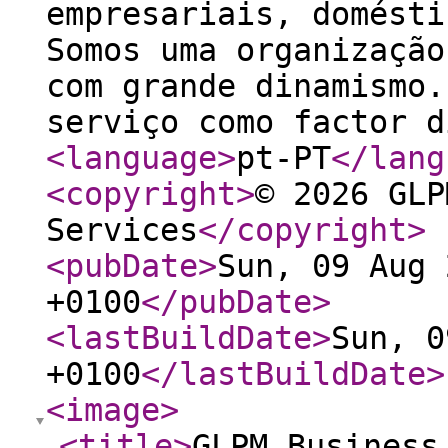
empresariais, domésti
Somos uma organização
com grande dinamismo.
serviço como factor d
<language
>
pt-PT
</lang
<copyright
>
© 2026 GLP
Services
</copyright
>
<pubDate
>
Sun, 09 Aug 
+0100
</pubDate
>
<lastBuildDate
>
Sun, 0
+0100
</lastBuildDate
>
<image
>
<title
>
GLPM Business