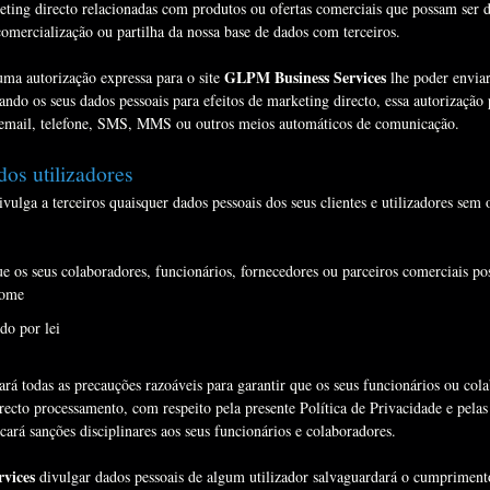
keting directo relacionadas com produtos ou ofertas comerciais que possam ser d
omercialização ou partilha da nossa base de dados com terceiros.
GLPM Business Services
 uma autorização expressa para o site
lhe poder enviar
zando os seus dados pessoais para efeitos de marketing directo, essa autorização
email, telefone, SMS, MMS ou outros meios automáticos de comunicação.
os utilizadores
vulga a terceiros quaisquer dados pessoais dos seus clientes e utilizadores sem
ue os seus colaboradores, funcionários, fornecedores ou parceiros comerciais p
nome
do por lei
rá todas as precauções razoáveis para garantir que os seus funcionários ou col
cto processamento, com respeito pela presente Política de Privacidade e pelas 
ará sanções disciplinares aos seus funcionários e colaboradores.
vices
divulgar dados pessoais de algum utilizador salvaguardará o cumprimen