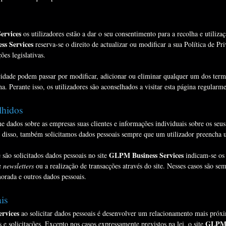
ervices
os utilizadores estão a dar o seu consentimento para a recolha e utiliza
s Services
reserva-se o direito de actualizar ou modificar a sua Política de P
es legislativas.
acidade podem passar por modificar, adicionar ou eliminar qualquer um dos term
a. Perante isso, os utilizadores são aconselhados a visitar esta página regularme
lhidos
e dados sobre as empresas suas clientes e informações individuais sobre os s
m disso, também solicitamos dados pessoais sempre que um utilizador preencha u
GLPM Business Services
ão solicitados dados pessoais no site
indicam-se os 
de
newsletters
ou a realização de transacções através do site. Nesses casos são se
orada e outros dados pessoais.
is
rvices
ao solicitar dados pessoais é desenvolver um relacionamento mais próxi
GLPM B
s e solicitações. Excepto nos casos expressamente previstos na lei, o site