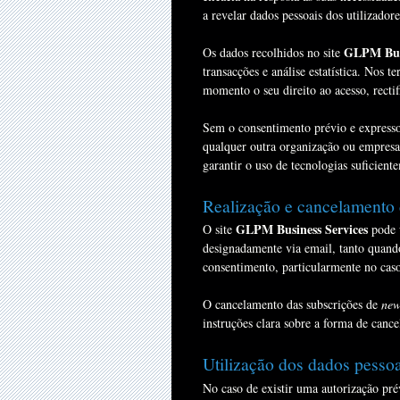
a revelar dados pessoais dos utilizadore
GLPM Busi
Os dados recolhidos no site
transacções e análise estatística. Nos 
momento o seu direito ao acesso, recti
Sem o consentimento prévio e expresso 
qualquer outra organização ou empresa
garantir o uso de tecnologias suficient
Realização e cancelamento 
GLPM Business Services
O site
pode u
designadamente via email, tanto quando
consentimento, particularmente no cas
O cancelamento das subscrições de
new
instruções clara sobre a forma de canc
Utilização dos dados pessoa
No caso de existir uma autorização prév