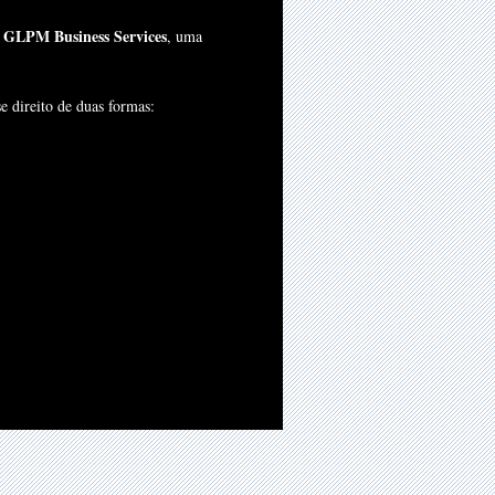
GLPM Business Services
e
, uma
e direito de duas formas: