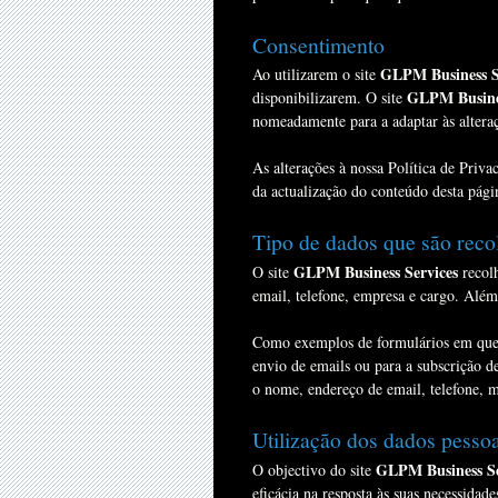
Consentimento
GLPM Business S
Ao utilizarem o site
GLPM Busines
disponibilizarem. O site
nomeadamente para a adaptar às alteraçõ
As alterações à nossa Política de Priv
da actualização do conteúdo desta págin
Tipo de dados que são reco
GLPM Business Services
O site
recolh
email, telefone, empresa e cargo. Alé
Como exemplos de formulários em que s
envio de emails ou para a subscrição 
o nome, endereço de email, telefone, m
Utilização dos dados pessoa
GLPM Business Se
O objectivo do site
eficácia na resposta às suas necessidade