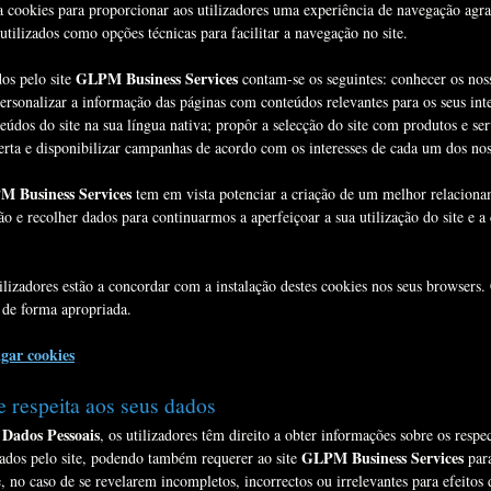
a cookies para proporcionar aos utilizadores uma experiência de navegação agr
tilizados como opções técnicas para facilitar a navegação no site.
GLPM Business Services
dos pelo site
contam-se os seguintes: conhecer os nos
personalizar a informação das páginas com conteúdos relevantes para os seus int
údos do site na sua língua nativa; propôr a selecção do site com produtos e ser
erta e disponibilizar campanhas de acordo com os interesses de cada um dos noss
 Business Services
tem em vista potenciar a criação de um melhor relacionam
o e recolher dados para continuarmos a aperfeiçoar a sua utilização do site e a
utilizadores estão a concordar com a instalação destes cookies nos seus browsers
 de forma apropriada.
gar cookies
e respeita aos seus dados
 Dados Pessoais
, os utilizadores têm direito a obter informações sobre os respe
GLPM Business Services
sados pelo site, podendo também requerer ao site
para
, no caso de se revelarem incompletos, incorrectos ou irrelevantes para efeitos