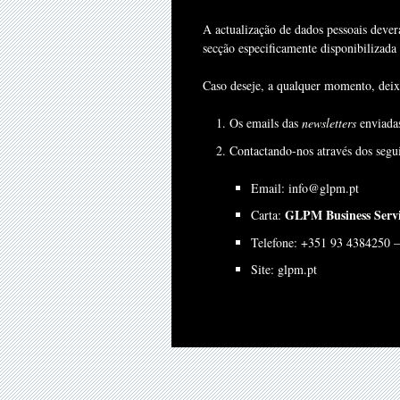
A actualização de dados pessoais deverá
secção especificamente disponibilizada 
Caso deseje, a qualquer momento, deix
Os emails das
newsletters
enviadas
Contactando-nos através dos segu
Email: info@glpm.pt
GLPM Business Servi
Carta:
Telefone: +351 93 4384250 –
Site: glpm.pt