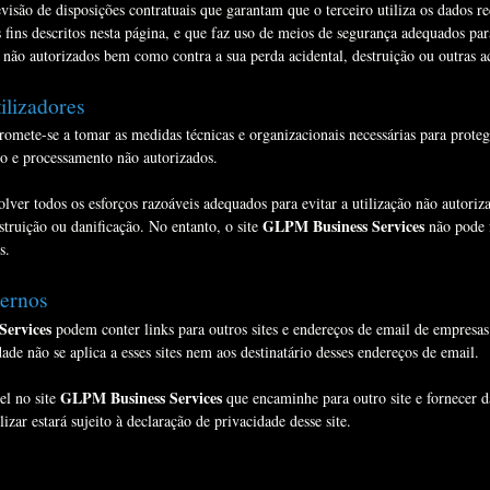
isão de disposições contratuais que garantam que o terceiro utiliza os dados re
fins descritos nesta página, e que faz uso de meios de segurança adequados par
u não autorizados bem como contra a sua perda acidental, destruição ou outras a
ilizadores
mete-se a tomar as medidas técnicas e organizacionais necessárias para prote
sso e processamento não autorizados.
ver todos os esforços razoáveis adequados para evitar a utilização não autoriza
GLPM Business Services
struição ou danificação. No entanto, o site
não pode f
s.
ternos
ervices
podem conter links para outros sites e endereços de email de empre
dade não se aplica a esses sites nem aos destinatário desses endereços de email.
GLPM Business Services
el no site
que encaminhe para outro site e fornecer da
zar estará sujeito à declaração de privacidade desse site.