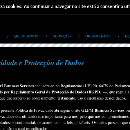
iza cookies. Ao continuar a navegar no site está a consentir a ut
QUEM SOMOS
SERVIÇOS
ORÇAMENTOS
RE
acidade e Protecção de Dados
 Business Services
enquadra-se no Regulamento (UE) 2016/679 do Parlament
Regulamento Geral da Protecção de Dados (RGPD)
do por
—, que regula a 
que diz respeito ao processamento, tratamento, uso e circulação desses dados.
GLPM Business Services
presente Política de Privacidade abrangem o site
bem
ivacidade dos utilizadores é importante para nós, pelo que nos comprometemos a 
dadosa e confidencial, de acordo com as leis aplicáveis. Os dados pessoais que 
que não os aqui especificados.