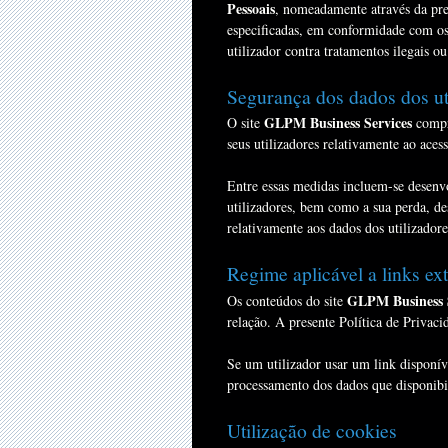
Pessoais
, nomeadamente através da prev
especificadas, em conformidade com os 
utilizador contra tratamentos ilegais o
Segurança dos dados dos ut
GLPM Business Services
O site
compro
seus utilizadores relativamente ao ace
Entre essas medidas incluem-se desenvol
utilizadores, bem como a sua perda, de
relativamente aos dados dos utilizadore
Regime aplicável a links ex
GLPM Business S
Os conteúdos do site
relação. A presente Política de Privaci
Se um utilizador usar um link disponív
processamento dos dados que disponibili
Utilização de cookies